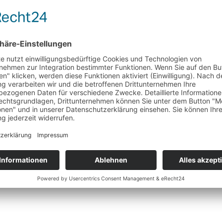
hen sucht. Innen wie Außen ist der technische Bruder des Hyundai Ioni