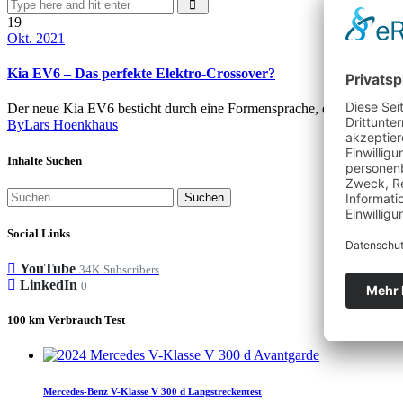
19
Okt. 2021
Kia EV6 – Das perfekte Elektro-Crossover?
Der neue Kia EV6 besticht durch eine Formensprache, die Ihresgleic
By
Lars Hoenkhaus
Inhalte Suchen
Suchen
nach:
Social Links
YouTube
34K
Subscribers
LinkedIn
0
100 km Verbrauch Test
Mercedes-Benz V-Klasse V 300 d Langstreckentest