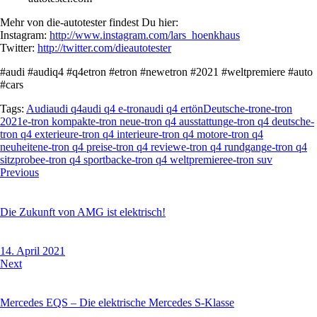
Mehr von die-autotester findest Du hier:
Instagram:
http://www.instagram.com/lars_hoenkhaus
Twitter:
http://twitter.com/dieautotester
#audi #audiq4 #q4etron #etron #newetron #2021 #weltpremiere #auto
#cars
Tags:
Audi
audi q4
audi q4 e-tron
audi q4 ertön
Deutsch
e-tron
e-tron
2021
e-tron kompakt
e-tron neu
e-tron q4 ausstattung
e-tron q4 deutsch
e-
tron q4 exterieur
e-tron q4 interieur
e-tron q4 motor
e-tron q4
neuheiten
e-tron q4 preis
e-tron q4 review
e-tron q4 rundgang
e-tron q4
sitzprobe
e-tron q4 sportback
e-tron q4 weltpremiere
e-tron suv
Beitragsnavigation
Previous
Die Zukunft von AMG ist elektrisch!
14. April 2021
Next
Mercedes EQS – Die elektrische Mercedes S-Klasse