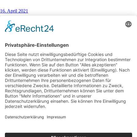
16. April 2021
You May Also Like
7. Februar 2021
Verbrauch-Test: 100 km im KIA ProCeed GT
6. April 2016
Fahrbericht VW Tiguan 2017 | Test | 2016
21. März 2020
Verbrauch-Test: 4 x 100 km im Audi e-tron