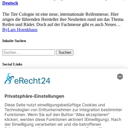
Deutsch
The Tire Cologne ist eine neue, internationale Reifenmesse. Hier
zeigen die führenden Hersteller ihre Neuheiten rund um das Thema
Reifen und Räder. Doch auf der Fachmesse gibt es auch Neues…
By
Lars Hoenkhaus
Inhalte Suchen
Suchen
nach:
Social Links
YouTube
34K
Subscribers
LinkedIn
0
100 km Verbrauch Test
Mercedes-Benz V-Klasse V 300 d Langstreckentest
25. September 2024