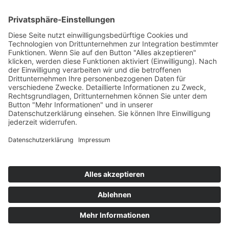
CES Shanghai 2015: Die Elektronikmesse der Mobilität
27. Mai 2015
You May Also Like
23. Mai 2021
Verbrauch-Test: 3 x 100 km im Cupra Leon e-HYBRID
5. August 2018
2018 Mercedes-AMG C 63 S – Probefahrt mit der neuen Power C-Klasse
30. Dezember 2015
Audi A4 Avant Modell 2016 (B9) – Test & Fahrbericht