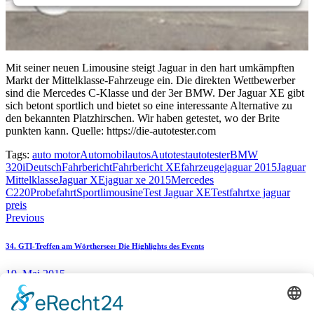
Mit seiner neuen Limousine steigt Jaguar in den hart umkämpften
Markt der Mittelklasse-Fahrzeuge ein. Die direkten Wettbewerber
sind die Mercedes C-Klasse und der 3er BMW. Der Jaguar XE gibt
sich betont sportlich und bietet so eine interessante Alternative zu
den bekannten Platzhirschen. Wir haben getestet, wo der Brite
punkten kann. Quelle: https://die-autotester.com
Tags:
auto motor
Automobil
autos
Autotest
autotester
BMW
320i
Deutsch
Fahrbericht
Fahrbericht XE
fahrzeuge
jaguar 2015
Jaguar
Mittelklasse
Jaguar XE
jaguar xe 2015
Mercedes
C220
Probefahrt
Sportlimousine
Test Jaguar XE
Testfahrt
xe jaguar
preis
Beitragsnavigation
Previous
34. GTI-Treffen am Wörthersee: Die Highlights des Events
19. Mai 2015
Next