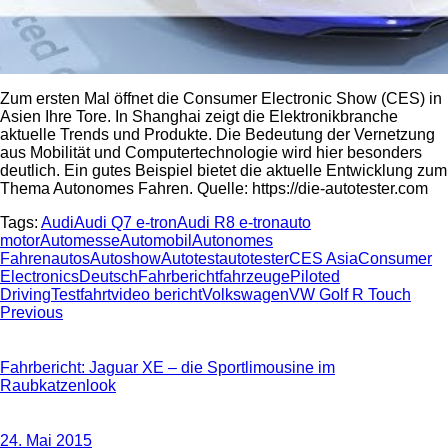
Zum ersten Mal öffnet die Consumer Electronic Show (CES) in
Asien Ihre Tore. In Shanghai zeigt die Elektronikbranche
aktuelle Trends und Produkte. Die Bedeutung der Vernetzung
aus Mobilität und Computertechnologie wird hier besonders
deutlich. Ein gutes Beispiel bietet die aktuelle Entwicklung zum
Thema Autonomes Fahren. Quelle: https://die-autotester.com
Tags:
Audi
Audi Q7 e-tron
Audi R8 e-tron
auto
motor
Automesse
Automobil
Autonomes
Fahren
autos
Autoshow
Autotest
autotester
CES Asia
Consumer
Electronics
Deutsch
Fahrbericht
fahrzeuge
Piloted
Driving
Testfahrt
video bericht
Volkswagen
VW Golf R Touch
Beitragsnavigation
Previous
Fahrbericht: Jaguar XE – die Sportlimousine im
Raubkatzenlook
24. Mai 2015