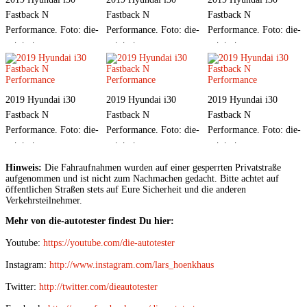
Fastback N
Fastback N
Fastback N
Performance. Foto: die-
Performance. Foto: die-
Performance. Foto: die-
autotester.com
autotester.com
autotester.com
2019 Hyundai i30
2019 Hyundai i30
2019 Hyundai i30
Fastback N
Fastback N
Fastback N
Performance. Foto: die-
Performance. Foto: die-
Performance. Foto: die-
autotester.com
autotester.com
autotester.com
Hinweis:
 Die Fahraufnahmen wurden auf einer gesperrten Privatstraße 
aufgenommen und ist nicht zum Nachmachen gedacht. Bitte achtet auf 
öffentlichen Straßen stets auf Eure Sicherheit und die anderen 
Verkehrsteilnehmer.
Mehr von die-autotester findest Du hier:
Youtube: 
https://youtube.com/die-autotester
Instagram: 
http://www.instagram.com/lars_hoenkhaus
Twitter: 
http://twitter.com/dieautotester