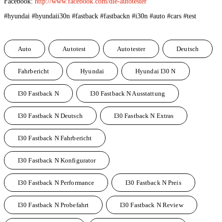
Facebook: 
http://www.facebook.com/die-autotester
#hyundai #hyundaii30n #fastback #fastbackn #i30n #auto #cars #test
Auto
Autotest
Autotester
Deutsch
Fahrbericht
Hyundai
Hyundai I30 N
I30 Fastback N
I30 Fastback N Ausstattung
I30 Fastback N Deutsch
I30 Fastback N Extras
I30 Fastback N Fahrbericht
I30 Fastback N Konfigurator
I30 Fastback N Performance
I30 Fastback N Preis
I30 Fastback N Probefahrt
I30 Fastback N Review