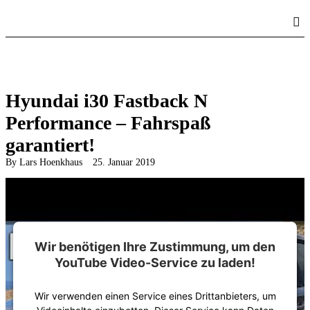
Home
Fahrbericht & Test
100 km Verbrauch
Hyundai i30 Fastback N
Performance – Fahrspaß
Elektromobilität
garantiert!
Messen & Events
By
Lars Hoenkhaus
25. Januar 2019
Wir benötigen Ihre Zustimmung, um den
YouTube Video-Service zu laden!
Wir verwenden einen Service eines Drittanbieters, um
Videoinhalte einzubetten. Dieser Service kann Daten