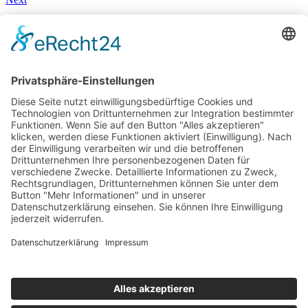
Magna EAWD Congress – Probefahrt im Arcfox Alpha-s
17. Juni 2022
You May Also Like
30. Dezember 2015
Audi A4 Avant Modell 2016 (B9) – Test & Fahrbericht
17. Mai 2017
Rallye Costa Brava – Die schönsten Straßen: Seat Ibiza Cupra & Seat Leon Cupra
25. November 2018
Im Fiat 500 Cabrio auf Entdeckungstour in Sizilien – Test & Fahrbericht