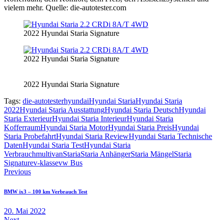
vielem mehr. Quelle: die-autotester.com
2022 Hyundai Staria Signature
2022 Hyundai Staria Signature
2022 Hyundai Staria Signature
Tags:
die-autotester
hyundai
Hyundai Staria
Hyundai Staria
2022
Hyundai Staria Ausstattung
Hyundai Staria Deutsch
Hyundai
Staria Exterieur
Hyundai Staria Interieur
Hyundai Staria
Kofferraum
Hyundai Staria Motor
Hyundai Staria Preis
Hyundai
Staria Probefahrt
Hyundai Staria Review
Hyundai Staria Technische
Daten
Hyundai Staria Test
Hyundai Staria
Verbrauch
multivan
Staria
Staria Anhänger
Staria Mängel
Staria
Signature
v-klasse
vw Bus
Beitragsnavigation
Previous
BMW ix3 – 100 km Verbrauch Test
20. Mai 2022
Next