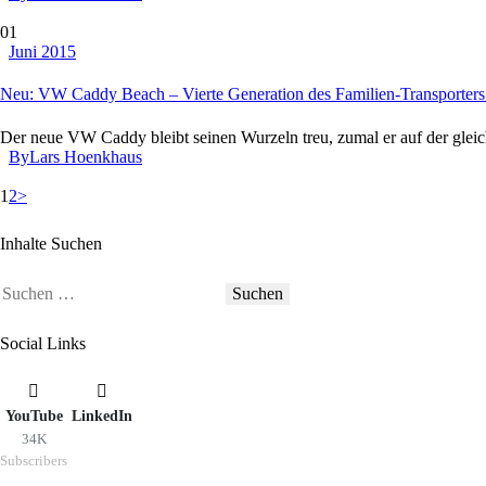
01
Juni 2015
Neu: VW Caddy Beach – Vierte Generation des Familien-Transporters |
Der neue VW Caddy bleibt seinen Wurzeln treu, zumal er auf der gleic
By
Lars Hoenkhaus
Seitennummerierung
Page
Page
1
2
>
der
Beiträge
Inhalte Suchen
Suchen
nach:
Social Links
YouTube
LinkedIn
34K
Subscribers