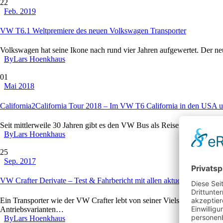
22
Feb. 2019
VW T6.1 Weltpremiere des neuen Volkswagen Transporter
Volkswagen hat seine Ikone nach rund vier Jahren aufgewertet. Der ne
By
Lars Hoenkhaus
01
Mai 2018
California2California Tour 2018 – Im VW T6 California in den USA u
Seit mittlerweile 30 Jahren gibt es den VW Bus als Reisemobil aus d
By
Lars Hoenkhaus
25
Sep. 2017
VW Crafter Derivate – Test & Fahrbericht mit allen aktuellen Crafter-
Ein Transporter wie der VW Crafter lebt von seiner Vielseitigkeit. De
Antriebsvarianten…
By
Lars Hoenkhaus