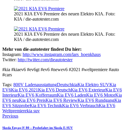
2021 KIA EV6 Premiere des neuen Elektro KIA. Foto:
KIA / die-autotester.com
2021 KIA EV6 Premiere des neuen Elektro KIA. Foto:
KIA / die-autotester.com
Mehr von die-autotester findest Du hier:
Instagram:
http://www.instagram.com/lars_hoenkhaus
Twitter:
http://twitter.com/dieautotester
#kia #kiaev6 #ev6gt #ev6 #newev6 #2021 #weltpremiere #auto
#cars
Tags:
800V Laden
ausstattung
Deutsch
kia
Kia Elektro SUV
Kia
EV6
Kia EV6 2021
Kia EV6 Deutsch
Kia EV6 Exterieur
Kia EV6
Interieur
Kia EV6 Kofferraum
Kia EV6 Laden
Kia EV6 Motor
Kia
EV6 neu
Kia EV6 Preis
Kia EV6 Review
Kia EV6 Rundgang
Kia
EV6 Sitzprobe
Kia EV6 Technik
Kia EV6 Verbrauch
Kia EV6
Weltpremiere
kia suv
Beitragsnavigation
Previous
Skoda Enyaq iV 80 – Probefahrt im Skoda E-SUV