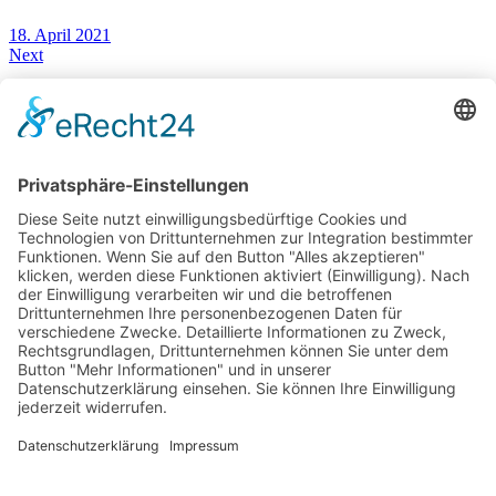
18. April 2021
Next
Vergleich: Cupra Ateca vs. Cupra Formentor
2. Mai 2021
You May Also Like
11. September 2020
Verbrauch-Test: 100 km im Mercedes Marco Polo
18. September 2023
Audi R8 Spyder V10 – 620 PS Mittelmotor Sportwagen im Test
15. August 2018