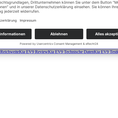
s wahlweise als Sechs- oder Siebensitzer bestellbar ist. Die von mir g
ahren.
Wh/100km und die Reichweite mit über 500 km an. Aber was hat das gr
erie
Kia EV9 Deutsch
Kia EV9 Fahrbericht
Kia EV9 Fahren
Kia EV9 
Reichweite
Kia EV9 Review
Kia EV9 Technische Daten
Kia EV9 Test