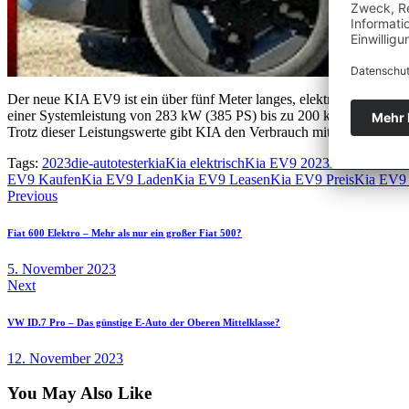
Der neue KIA EV9 ist ein über fünf Meter langes, elektrisches SUV da
einer Systemleistung von 283 kW (385 PS) bis zu 200 km/h schnell f
Trotz dieser Leistungswerte gibt KIA den Verbrauch mit nur 22,3 k
Tags:
2023
die-autotester
kia
Kia elektrisch
Kia EV9 2023
Kia EV9 Batt
EV9 Kaufen
Kia EV9 Laden
Kia EV9 Leasen
Kia EV9 Preis
Kia EV9 
Beitragsnavigation
Previous
Fiat 600 Elektro – Mehr als nur ein großer Fiat 500?
5. November 2023
Next
VW ID.7 Pro – Das günstige E-Auto der Oberen Mittelklasse?
12. November 2023
You May Also Like