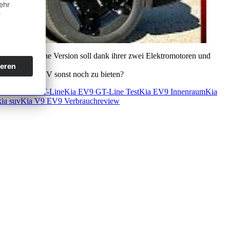
etestete GT-Line Version soll dank ihrer zwei Elektromotoren und
oße Elektro SUV sonst noch zu bieten?
GT
Kia EV9 GT-Line
Kia EV9 GT-Line Test
Kia EV9 Innenraum
Kia
kia suv
Kia V9 EV9 Verbrauch
review