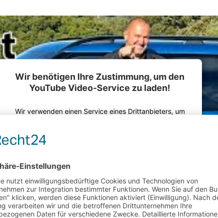
Wir benötigen Ihre Zustimmung, um den
YouTube Video-Service zu laden!
Wir verwenden einen Service eines Drittanbieters, um
Videoinhalte einzubetten. Dieser Service kann Daten zu
Ihren Aktivitäten sammeln. Bitte lesen Sie die Details
durch und stimmen Sie der Nutzung des Service zu, um
dieses Video anzusehen.
Mehr Informationen
Akzeptieren
powered by
Usercentrics Consent Management Platform
&
eRecht24