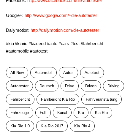
Facebook: 
http://www.facebook.com/die-autotester
Google+: 
http://www.google.com/+die-autotester
Dailymotion: 
http://dailymotion.com/die-autotester
#kia #kiario #kiaceed #auto #cars #test #fahrbericht 
#automobile #autotest
All-New
Automobil
Autos
Autotest
Autotester
Deutsch
Drive
Driven
Driving
Fahrbericht
Fahrbericht Kia Rio
Fahrveranstaltung
Fahrzeuge
Full
Kanal
Kia
Kia Rio
Kia Rio 1.0
Kia Rio 2017
Kia Rio 4