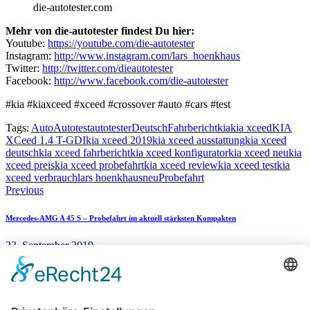
die-autotester.com
Mehr von die-autotester findest Du hier:
Youtube:
https://youtube.com/die-autotester
Instagram:
http://www.instagram.com/lars_hoenkhaus
Twitter:
http://twitter.com/dieautotester
Facebook:
http://www.facebook.com/die-autotester
#kia #kiaxceed #xceed #crossover #auto #cars #test
Tags:
Auto
Autotest
autotester
Deutsch
Fahrbericht
kia
kia xceed
KIA
XCeed 1.4 T-GDI
kia xceed 2019
kia xceed ausstattung
kia xceed
deutsch
kia xceed fahrbericht
kia xceed konfigurator
kia xceed neu
kia
xceed preis
kia xceed probefahrt
kia xceed review
kia xceed test
kia
xceed verbrauch
lars hoenkhaus
neu
Probefahrt
Beitragsnavigation
Previous
Mercedes-AMG A 45 S – Probefahrt im aktuell stärksten Kompakten
23. September 2019
Next
Verbrauchstest: 100 km im Jaguar I-Pace SE