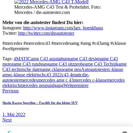
Mercedes-AMG C43 Test & Probefahrt. Foto:
Mercedes / die-autotester.com
Mehr von die-autotester findest Du hier:
Instagram:
http://www.instagram.com/lars_hoenkhaus
Twitter:
http://twitter.com/dieautotester
#mercedes #mercedesc43 #mercedesamg #amg #c43amg #cklasse
#weltpremiere
Tags:
4MATIC
amg C43 ausstattung
amg C43 design
amg C43
motor
amg C43 rundgang
amg C43 sitzprobe
amg C43 Technik
amg
C43 technische daten
amg cklasse
amg neu
Auto
autotester
c-klasse
amg
c-klasse elektrisch
c43 2022
c43 4matic
die-
autotester
mercedes
mercedes amg c 43
mercedes c-klasse
mercedes
elektrisch
mercedes neu
rundgang
Weltpremiere
Beitragsnavigation
Previous
Skoda Karoq Sportline – Facelift für das kleine SUV
1. Mai 2022
Next
BMW ix3 – 100 km Verbrauch Test