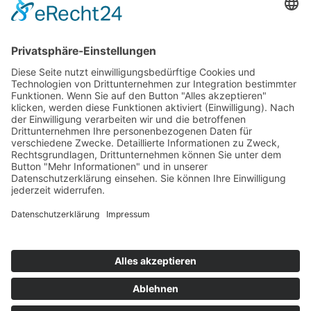
20. Mai 2022
You May Also Like
14. Oktober 2016
Fahrbericht: Audi TT RS 2016 als TT Coupe und TT Roadster
25. März 2024
Opel Grandland Hybrid – Opel Top SUV mit 48V Technologie
11. Dezember 2019
Peugeot e-2008 GT – Das Elektro-Kleinwagen SUV
Impressum
Datenschutz
Cookie-Einstellungen