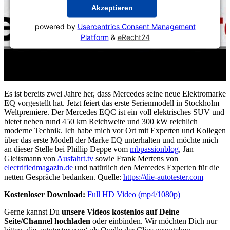
Akzeptieren
powered by
Usercentrics Consent Management
Platform
&
eRecht24
Es ist bereits zwei Jahre her, dass Mercedes seine neue Elektromarke
EQ vorgestellt hat. Jetzt feiert das erste Serienmodell in Stockholm
Weltpremiere. Der Mercedes EQC ist ein voll elektrisches SUV und
bietet neben rund 450 km Reichweite und 300 kW reichlich
moderne Technik. Ich habe mich vor Ort mit Experten und Kollegen
über das erste Modell der Marke EQ unterhalten und möchte mich
an dieser Stelle bei Phillip Deppe vom
mbpassionblog
, Jan
Gleitsmann von
Ausfahrt.tv
sowie Frank Mertens von
electrifiedmagazin.de
und natürlich den Mercedes Experten für die
netten Gespräche bedanken. Quelle:
https://die-autotester.com
Kostenloser Download:
Full HD Video (mp4/1080p)
Gerne kannst Du
unsere Videos kostenlos auf Deine
Seite/Channel hochladen
oder einbinden. Wir möchten Dich nur