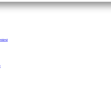
ntest
t