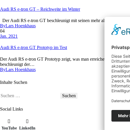
Audi RS e-tron GT – Reichweite im Winter
Der Audi RS e-tron GT beschleunigt mit seinen mehr als 400 kW Leist
By
Lars Hoenkhaus
04
Jan. 2021
Audi RS e-tron GT Prototyp im Test
Der Audi RS e-tron GT Prototyp zeigt, was man erreichen kann, wenn 
beschleunigt der…
By
Lars Hoenkhaus
Inhalte Suchen
Suchen
nach:
Social Links
YouTube
LinkedIn