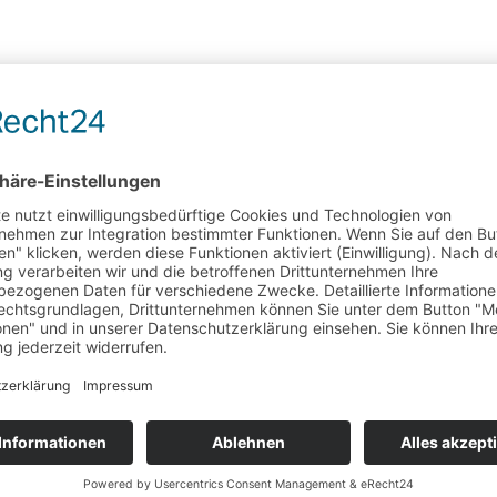
ung und Allradantrieb in nur 3,5 Sekunden auf 100 km/h und fährt bi
man das Thema Elektromobilität ausreizt. Mit seinen maximal 646 PS 