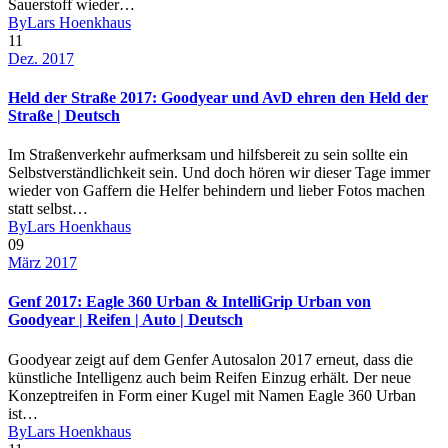
Sauerstoff wieder…
By
Lars Hoenkhaus
11
Dez. 2017
Held der Straße 2017: Goodyear und AvD ehren den Held der
Straße | Deutsch
Im Straßenverkehr aufmerksam und hilfsbereit zu sein sollte ein
Selbstverständlichkeit sein. Und doch hören wir dieser Tage immer
wieder von Gaffern die Helfer behindern und lieber Fotos machen
statt selbst…
By
Lars Hoenkhaus
09
März 2017
Genf 2017: Eagle 360 Urban & IntelliGrip Urban von
Goodyear | Reifen | Auto | Deutsch
Goodyear zeigt auf dem Genfer Autosalon 2017 erneut, dass die
künstliche Intelligenz auch beim Reifen Einzug erhält. Der neue
Konzeptreifen in Form einer Kugel mit Namen Eagle 360 Urban
ist…
By
Lars Hoenkhaus