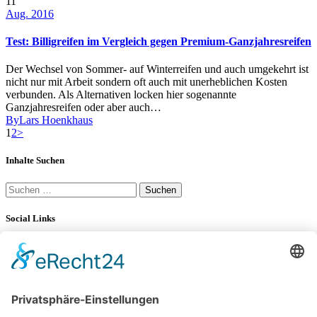
11
Aug. 2016
Test: Billigreifen im Vergleich gegen Premium-Ganzjahresreifen
Der Wechsel von Sommer- auf Winterreifen und auch umgekehrt ist
nicht nur mit Arbeit sondern oft auch mit unerheblichen Kosten
verbunden. Als Alternativen locken hier sogenannte
Ganzjahresreifen oder aber auch…
By
Lars Hoenkhaus
Seitennummerierung
Page
Page
1
2
>
der
Inhalte Suchen
Beiträge
Suchen
nach:
Social Links
YouTube
LinkedIn
34K
Subscribers