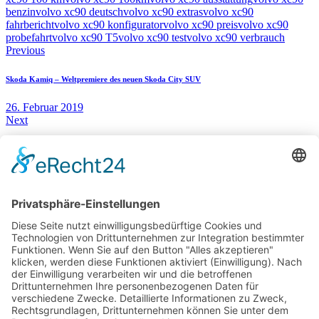
benzin
volvo xc90 deutsch
volvo xc90 extras
volvo xc90
fahrbericht
volvo xc90 konfigurator
volvo xc90 preis
volvo xc90
probefahrt
volvo xc90 T5
volvo xc90 test
volvo xc90 verbrauch
Beitragsnavigation
Previous
Skoda Kamiq – Weltpremiere des neuen Skoda City SUV
26. Februar 2019
Next
Genf 2019: Weltpremiere des Mercedes CLA Shooting Brake und weitere Neuheiten
6. März 2019
You May Also Like
23. Oktober 2022
BMW i4 eDrive40 Gran Coupé – Elektro Coupe im Test
21. Dezember 2015