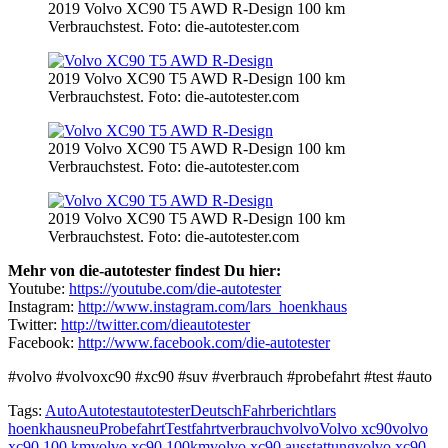
2019 Volvo XC90 T5 AWD R-Design 100 km
Verbrauchstest. Foto: die-autotester.com
2019 Volvo XC90 T5 AWD R-Design 100 km
Verbrauchstest. Foto: die-autotester.com
2019 Volvo XC90 T5 AWD R-Design 100 km
Verbrauchstest. Foto: die-autotester.com
2019 Volvo XC90 T5 AWD R-Design 100 km
Verbrauchstest. Foto: die-autotester.com
Mehr von die-autotester findest Du hier:
Youtube:
https://youtube.com/die-autotester
Instagram:
http://www.instagram.com/lars_hoenkhaus
Twitter:
http://twitter.com/dieautotester
Facebook:
http://www.facebook.com/die-autotester
#volvo #volvoxc90 #xc90 #suv #verbrauch #probefahrt #test #auto
Tags:
Auto
Autotest
autotester
Deutsch
Fahrbericht
lars
hoenkhaus
neu
Probefahrt
Testfahrt
verbrauch
volvo
Volvo xc90
volvo
xc90 100 km
volvo xc90 100km
volvo xc90 ausstattung
volvo xc90