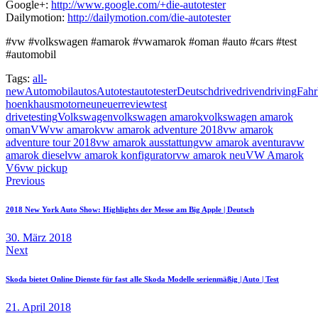
Google+:
http://www.google.com/+die-autotester
Dailymotion:
http://dailymotion.com/die-autotester
#vw #volkswagen #amarok #vwamarok #oman #auto #cars #test
#automobil
Tags:
all-
new
Automobil
autos
Autotest
autotester
Deutsch
drive
driven
driving
Fahr
hoenkhaus
motor
neu
neuer
review
test
drive
testing
Volkswagen
volkswagen amarok
volkswagen amarok
oman
VW
vw amarok
vw amarok adventure 2018
vw amarok
adventure tour 2018
vw amarok ausstattung
vw amarok aventura
vw
amarok diesel
vw amarok konfigurator
vw amarok neu
VW Amarok
V6
vw pickup
Beitragsnavigation
Previous
2018 New York Auto Show: Highlights der Messe am Big Apple | Deutsch
30. März 2018
Next
Skoda bietet Online Dienste für fast alle Skoda Modelle serienmäßig | Auto | Test
21. April 2018