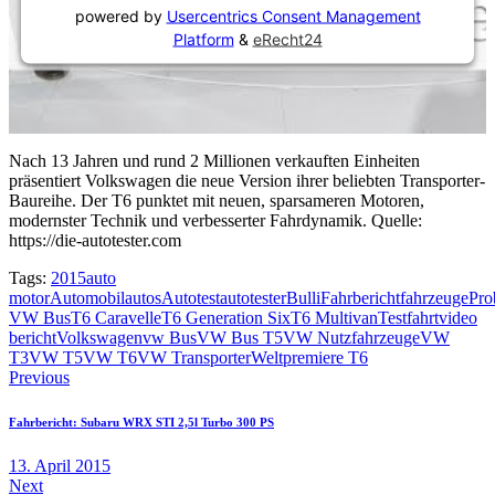
powered by
Usercentrics Consent Management
Platform
&
eRecht24
Nach 13 Jahren und rund 2 Millionen verkauften Einheiten
präsentiert Volkswagen die neue Version ihrer beliebten Transporter-
Baureihe. Der T6 punktet mit neuen, sparsameren Motoren,
modernster Technik und verbesserter Fahrdynamik. Quelle:
https://die-autotester.com
Tags:
2015
auto
motor
Automobil
autos
Autotest
autotester
Bulli
Fahrbericht
fahrzeuge
Pro
VW Bus
T6 Caravelle
T6 Generation Six
T6 Multivan
Testfahrt
video
bericht
Volkswagen
vw Bus
VW Bus T5
VW Nutzfahrzeuge
VW
T3
VW T5
VW T6
VW Transporter
Weltpremiere T6
Beitragsnavigation
Previous
Fahrbericht: Subaru WRX STI 2,5l Turbo 300 PS
13. April 2015
Next