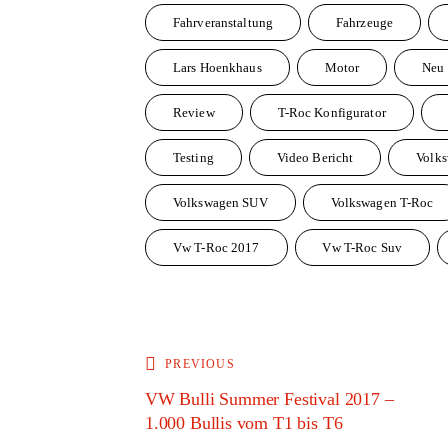
Fahrveranstaltung
Fahrzeuge
Lars Hoenkhaus
Motor
Neu
Review
T-Roc Konfigurator
Testing
Video Bericht
Volk
Volkswagen SUV
Volkswagen T-Roc
Vw T-Roc 2017
Vw T-Roc Suv
Beitragsnavigation
PREVIOUS
VW Bulli Summer Festival 2017 –
1.000 Bullis vom T1 bis T6