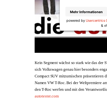
Mehr Informationen
powered by
Usercentrics
&
e
Kein Segment wächst so stark wie das der SU
sich Volkswagen genau hier besonders enga
Compact SUV mitzumischen präsentieren di
Namen VW T-Roc. Bei der Weltpremiere am C
den T-Roc werfen und mit den Verantwortli
autotester.com