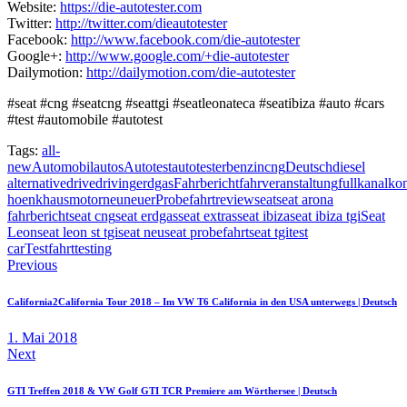
Website:
https://die-autotester.com
Twitter:
http://twitter.com/dieautotester
Facebook:
http://www.facebook.com/die-autotester
Google+:
http://www.google.com/+die-autotester
Dailymotion:
http://dailymotion.com/die-autotester
#seat #cng #seatcng #seattgi #seatleonateca #seatibiza #auto #cars
#test #automobile #autotest
Tags:
all-
new
Automobil
autos
Autotest
autotester
benzin
cng
Deutsch
diesel
alternative
drive
driving
erdgas
Fahrbericht
fahrveranstaltung
full
kanal
kon
hoenkhaus
motor
neu
neuer
Probefahrt
review
seat
seat arona
fahrbericht
seat cng
seat erdgas
seat extras
seat ibiza
seat ibiza tgi
Seat
Leon
seat leon st tgi
seat neu
seat probefahrt
seat tgi
test
car
Testfahrt
testing
Beitragsnavigation
Previous
California2California Tour 2018 – Im VW T6 California in den USA unterwegs | Deutsch
1. Mai 2018
Next
GTI Treffen 2018 & VW Golf GTI TCR Premiere am Wörthersee | Deutsch