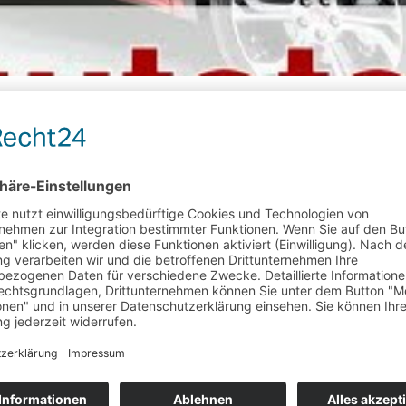
ren. Die Neuheiten reichen vom elektrischen I-Pace und den neuen XF 
com
hladen oder einbinden. Wir möchten Dich nur bitten ‚die-autotester.co
r / http://die-autotester.com
r / http://die-autotester.com
r / http://die-autotester.com
r / http://die-autotester.com