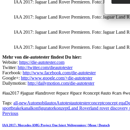
IAA 2017: Jaguar Land Rover Premieren. Foto: Jaguar Land Rove
IAA 2017: Jaguar Land Rover Premieren. Foto: Jaguar Land Rove
IAA 2017: Jaguar Land Rover Premieren. Foto: Jaguar Land Rove
IAA 2017: Jaguar Land Rover Premieren. Foto: Jaguar Land Rove
Mehr von die-autotester findest Du hier:
Website:
https://die-autotester.com
Twitter:
http://twitter.com/dieautotester
Facebook:
http://www.facebook.com/die-autotester
Google+:
http://www.google.com/+die-autotester
Dailymotion:
http://dailymotion.com/die-autotester
#iaa2017 #jaguar #landrover #epace #ipace #concept #auto #cars #w
Tags:
all-new
Automobil
autos
Autotest
autotester
concept
concept eqa
De
sportbrake
kanal
konfigurator
konzept
Land Rover
land rover discovery 
Beitragsnavigation
Previous
IAA 2017: Mercedes-AMG Project One feiert Weltpremiere | Messe | Deutsch