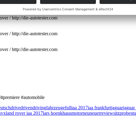
r / http://die-autotester.com
r / http://die-autotester.com
r / http://die-autotester.com
r / http://die-autotester.com
eltpremiere #automobile
utsch
drive
driven
driving
fahrzeuge
full
iaa 2017
iaa frankfurt
jaguar
jaguar
svx
land rover iaa 2017
lars hoenkhaus
motor
neu
neuer
review
sitzprobe
st