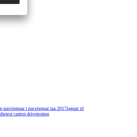
 e-pace
jaguar i pace
jaguar iaa 2017
jaguar xf
udie
test car
test drive
testing