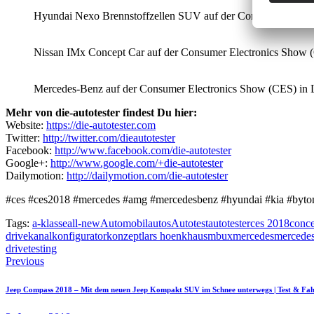
Hyundai Nexo Brennstoffzellen SUV auf der Consumer Electron
Nissan IMx Concept Car auf der Consumer Electronics Show (CE
Mercedes-Benz auf der Consumer Electronics Show (CES) in Las
Mehr von die-autotester findest Du hier:
Website:
https://die-autotester.com
Twitter:
http://twitter.com/dieautotester
Facebook:
http://www.facebook.com/die-autotester
Google+:
http://www.google.com/+die-autotester
Dailymotion:
http://dailymotion.com/die-autotester
#ces #ces2018 #mercedes #amg #mercedesbenz #hyundai #kia #byton
Tags:
a-klasse
all-new
Automobil
autos
Autotest
autotester
ces 2018
conce
drive
kanal
konfigurator
konzept
lars hoenkhaus
mbux
mercedes
mercedes
drive
testing
Beitragsnavigation
Previous
Jeep Compass 2018 – Mit dem neuen Jeep Kompakt SUV im Schnee unterwegs | Test & Fah