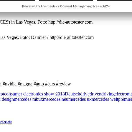
ics Show (CES) in Las Vegas. Foto: http://die-autotester.com
S) in Las Vegas. Foto: http://die-autotester.com
 Vegas. Foto: Daimler / http://die-autotester.com
 #nvidia #magna #auto #cars #review
pt
consumer electronics show 2018
Deutsch
drive
driven
driving
electron
 design
mercedes mbux
mercedes neu
mercedes ux
mercedes weltpremie
rbericht