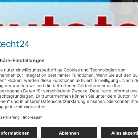
sse ihrer Art. Doch durch den Einzug modernster Technik in unsere Au
rcedes auf der CES weniger die reinen Fahrzeuge als neue Technologien
h Euch in meinem Bericht von der CES 2018. Quelle: https://die-autote
el hochladen oder einbinden.
Wir möchten Dich nur bitten ‚die-autote
 Vegas. Foto: Daimler / http://die-autotester.com
 Vegas. Foto: Daimler / http://die-autotester.com
 Vegas. Foto: Daimler / http://die-autotester.com