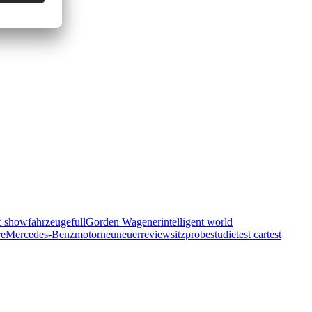
ic show
fahrzeuge
full
Gorden Wagener
intelligent world
re
Mercedes-Benz
motor
neu
neuer
review
sitzprobe
studie
test car
test