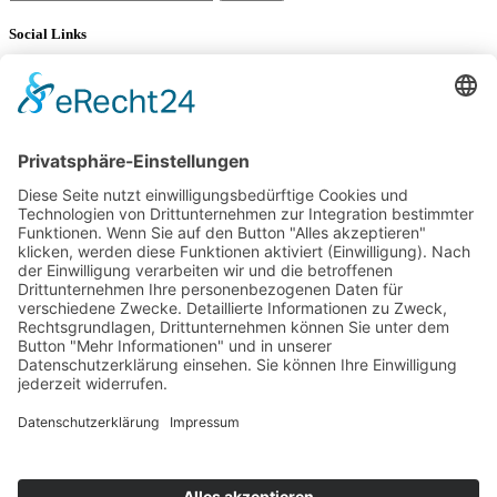
nach:
Social Links
YouTube
LinkedIn
34K
Subscribers
100 km Verbrauch Test
Mercedes-Benz V-Klasse V 300 d Langstreckentest
25. September 2024
Citroën C5 X Hybrid – 100 km Verbrauch Test
21. Februar 2024
DS9 E-Tense – 100 km Verbrauch Test
22. Januar 2024