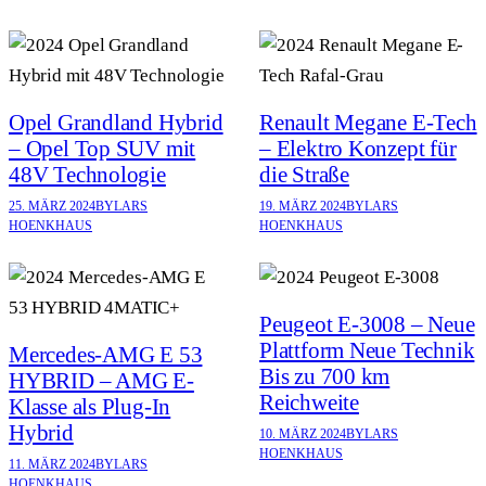
Opel Grandland Hybrid
Renault Megane E-Tech
– Opel Top SUV mit
– Elektro Konzept für
48V Technologie
die Straße
25. MÄRZ 2024
BY
LARS
19. MÄRZ 2024
BY
LARS
HOENKHAUS
HOENKHAUS
Peugeot E-3008 – Neue
Plattform Neue Technik
Mercedes-AMG E 53
Bis zu 700 km
HYBRID – AMG E-
Reichweite
Klasse als Plug-In
Hybrid
10. MÄRZ 2024
BY
LARS
HOENKHAUS
11. MÄRZ 2024
BY
LARS
HOENKHAUS