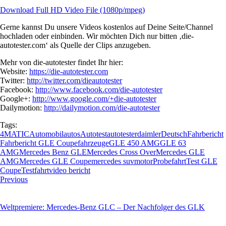
Download Full HD Video File (1080p/mpeg)
Gerne kannst Du unsere
Videos kostenlos
auf Deine Seite/Channel
hochladen
oder einbinden. Wir möchten Dich nur bitten ‚die-
autotester.com‘ als Quelle der Clips anzugeben.
Mehr von die-autotester findet Ihr hier:
Website:
https://die-autotester.com
Twitter:
http://twitter.com/dieautotester
Facebook:
http://www.facebook.com/die-autotester
Google+:
http://www.google.com/+die-autotester
Dailymotion:
http://dailymotion.com/die-autotester
Tags:
4MATIC
Automobil
autos
Autotest
autotester
daimler
Deutsch
Fahrbericht
Fahrbericht GLE Coupe
fahrzeuge
GLE 450 AMG
GLE 63
AMG
Mercedes Benz GLE
Mercedes Cross Over
Mercedes GLE
AMG
Mercedes GLE Coupe
mercedes suv
motor
Probefahrt
Test GLE
Coupe
Testfahrt
video bericht
Beitragsnavigation
Previous
Weltpremiere: Mercedes-Benz GLC – Der Nachfolger des GLK