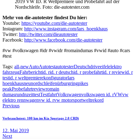
2019 VW ID. R Weltpremiere und Probefahrt auf der
Nordschleife. Foto: die-autotester.com
Mehr von die-autotester findest Du hier:
Youtube:
https://youtube.com/die-autotester
Instagram:
http://www.instagram.com/lars_hoenkhaus
Twitter:
http://twitter.com/dieautotester
Facebook:
http://www.facebook.com/die-autotester
#vw #volkswagen #idr #vwidr #romaindumas #vwid #auto #cars
#test
Tags:
all-new
Auto
Autotest
autotester
Deutsch
drive
eifel
elektro
fahrzeug
Fahrbericht
id. r
id. r deutsch
id. r probefahrt
id. r review
id. r
test
id. r weltpremiere
konfigurator
lars
hoenkhaus
neu
nordschleife
nürburgring
pikes
peak
Probefahrt
review
romain
dumas
rundnzeit
test
Testfahrt
Volkswagen
volkswagen id. r
VW
vw
elektro rennwagen
vw id. r
vw motorsport
weltrekord
Beitragsnavigation
Previous
Verbrauchstest: 100 km im Kia Sportage 2.0 CRDi
12. Mai 2019
Next