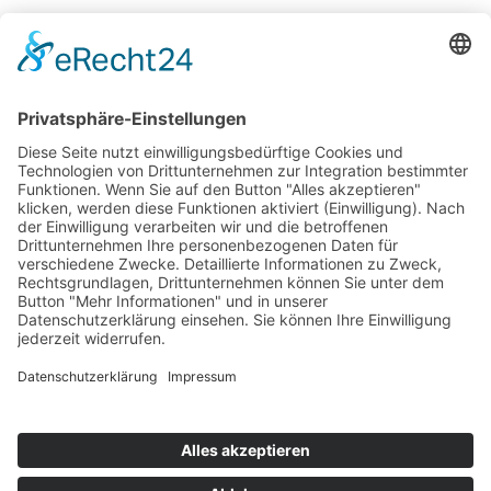
Mercedes-Benz Actros – Der sicherste Truck der Welt im Test
19. Mai 2019
You May Also Like
3. Dezember 2015
Seat Ibiza Cupra 2016: Tom Beck testet den kompakten Sportler
14. Oktober 2024
Opel Grandland Electric – Wie gut ist das große elektrische Opel SUV?
11. September 2019
IAA 2019 Mercedes: Weltpremiere des Mercedes Vision EQS
Impressum